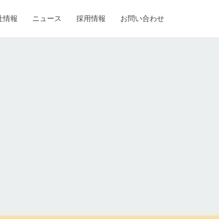
社情報
ニュース
採用情報
お問い合わせ